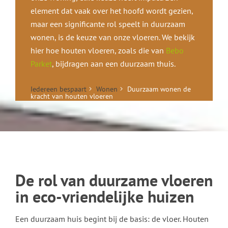
element dat vaak over het hoofd wordt gezien,
maar een significante rol speelt in duurzaam
wonen, is de keuze van onze vloeren. We bekijk
hier hoe houten vloeren, zoals die van
Bebo
Parket
, bijdragen aan een duurzaam thuis.
Iedereen bespaart
Wonen
Duurzaam wonen de
kracht van houten vloeren
De rol van duurzame vloeren
in eco-vriendelijke huizen
Een duurzaam huis begint bij de basis: de vloer. Houten