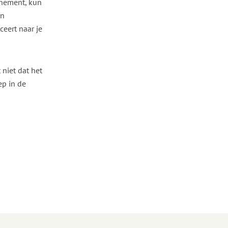
enement, kun
an
eert naar je
 niet dat het
ep in de