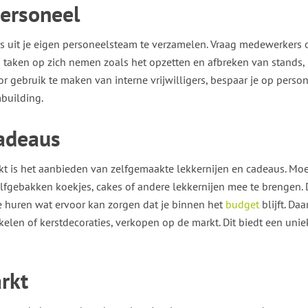
personeel
rs uit je eigen personeelsteam te verzamelen. Vraag medewerkers
n taken op zich nemen zoals het opzetten en afbreken van stands,
r gebruik te maken van interne vrijwilligers, bespaar je op perso
mbuilding.
cadeaus
t is het aanbieden van zelfgemaakte lekkernijen en cadeaus. Mo
fgebakken koekjes, cakes of andere lekkernijen mee te brengen. D
te huren wat ervoor kan zorgen dat je binnen het
budget
blijft. Da
len of kerstdecoraties, verkopen op de markt. Dit biedt een unie
rkt