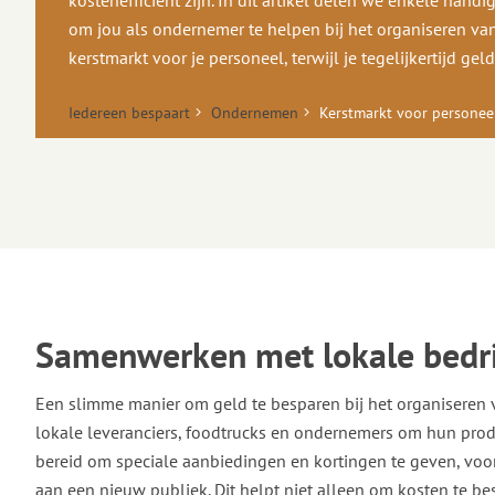
kostenefficiënt zijn. In dit artikel delen we enkele handi
om jou als ondernemer te helpen bij het organiseren v
kerstmarkt voor je personeel, terwijl je tegelijkertijd gel
Iedereen bespaart
Ondernemen
Kerstmarkt voor personee
Samenwerken met lokale bedr
Een slimme manier om geld te besparen bij het organiseren 
lokale leveranciers, foodtrucks en ondernemers om hun produ
bereid om speciale aanbiedingen en kortingen te geven, voor
aan een nieuw publiek. Dit helpt niet alleen om kosten te b