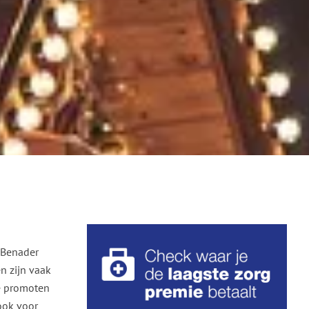
 Benader
n zijn vaak
te promoten
ook voor