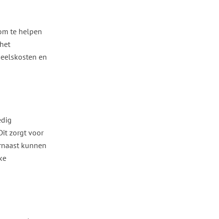
 om te helpen
 het
neelskosten en
edig
it zorgt voor
arnaast kunnen
ke