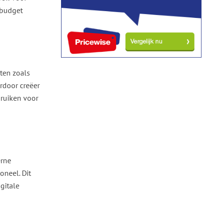
 budget
ten zoals
rdoor creëer
bruiken voor
erne
oneel. Dit
gitale