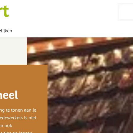
lijken
neel
ng te tonen aan je
edewerkers is niet
an ook