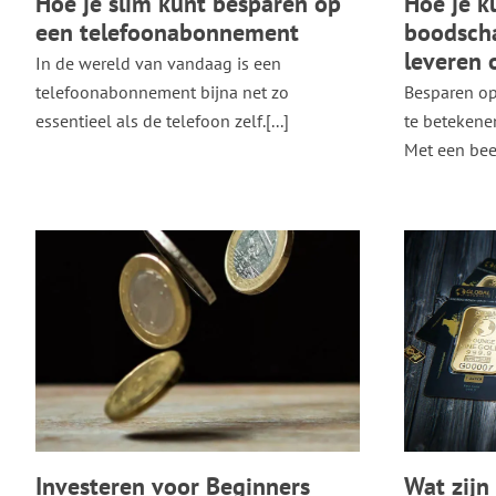
Hoe je slim kunt besparen op
Hoe je k
een telefoonabonnement
boodscha
leveren 
In de wereld van vandaag is een
telefoonabonnement bijna net zo
Besparen op
essentieel als de telefoon zelf.[...]
te betekenen
Met een beet
Investeren voor Beginners
Wat zijn