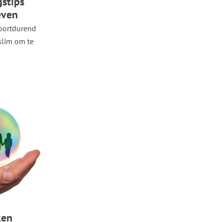
stips
even
oortdurend
 slim om te
ken