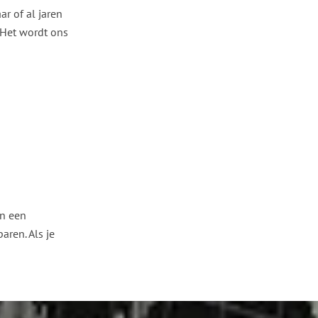
aar of al jaren
 Het wordt ons
an een
aren. Als je