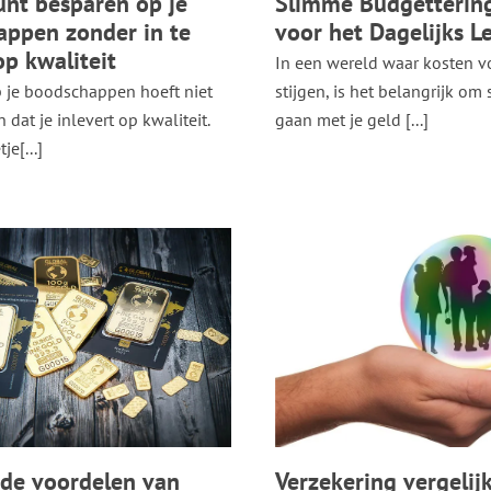
unt besparen op je
Slimme Budgettering
ppen zonder in te
voor het Dagelijks L
op kwaliteit
In een wereld waar kosten v
 je boodschappen hoeft niet
stijgen, is het belangrijk om
 dat je inlevert op kwaliteit.
gaan met je geld [...]
je[...]
 de voordelen van
Verzekering vergelij