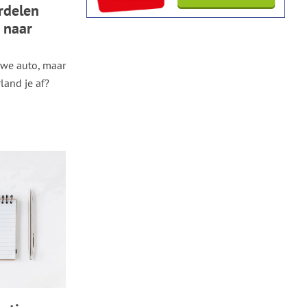
rdelen
 naar
uwe auto, maar
land je af?